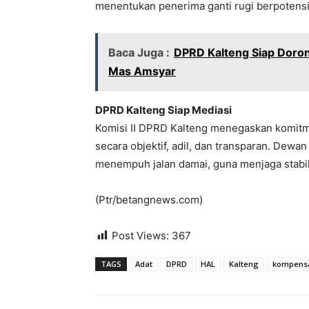
menentukan penerima ganti rugi berpotensi
Baca Juga :
DPRD Kalteng Siap Doro
Mas Amsyar
DPRD Kalteng Siap Mediasi
Komisi II DPRD Kalteng menegaskan komitm
secara objektif, adil, dan transparan. Dewa
menempuh jalan damai, guna menjaga stabil
(Ptr/betangnews.com)
Post Views:
367
TAGS
Adat
DPRD
HAL
Kalteng
kompens