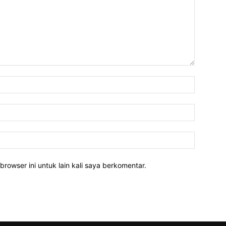
Nama:*
Email:*
Website:
rowser ini untuk lain kali saya berkomentar.