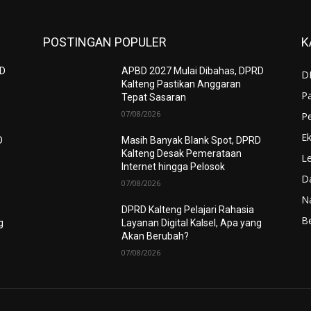
POSTINGAN POPULER
K
RD
APBD 2027 Mulai Dibahas, DPRD
D
Kalteng Pastikan Anggaran
P
Tepat Sasaran
07/08/2026
P
Ek
D
Masih Banyak Blank Spot, DPRD
Kalteng Desak Pemerataan
Le
Internet hingga Pelosok
D
07/08/2026
N
DPRD Kalteng Pelajari Rahasia
Be
g
Layanan Digital Kalsel, Apa yang
Akan Berubah?
07/08/2026