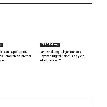
ng
DPRD Kalteng
k Blank Spot, DPRD
DPRD Kalteng Pelajari Rahasia
ak Pemerataan Internet
Layanan Digital Kalsel, Apa yang
sok
Akan Berubah?