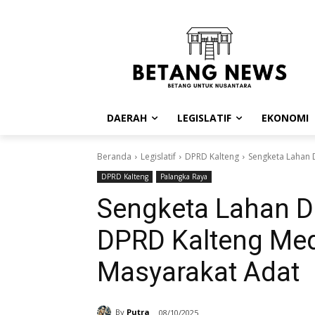
DAERAH
LEGISLATIF
EKONOMI
Beranda
Legislatif
DPRD Kalteng
Sengketa Lahan 
DPRD Kalteng
Palangka Raya
Sengketa Lahan 
DPRD Kalteng Med
Masyarakat Adat
By
Putra
08/10/2025