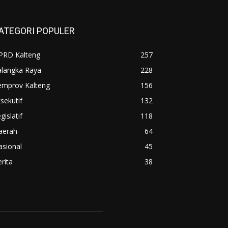
ATEGORI POPULER
PRD Kalteng
257
alangka Raya
228
emprov Kalteng
156
sekutif
132
gislatif
118
aerah
64
asional
45
rita
38