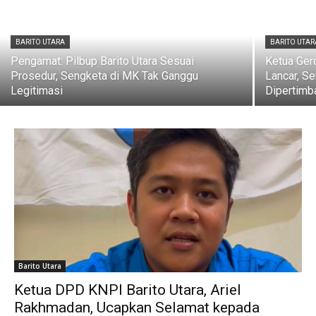
BARITO UTARA
BARITO UTAR
Pengamat: Pilbup Barito Utara Sesuai
Ketua Gerd
Prosedur, Sengketa di MK Tak Ganggu
Lancar, S
Legitimasi
Dipertimb
Barito Utara
Ketua DPD KNPI Barito Utara, Ariel
Rakhmadan, Ucapkan Selamat kepada