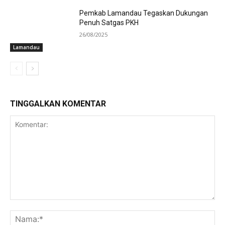
Pemkab Lamandau Tegaskan Dukungan
Penuh Satgas PKH
26/08/2025
Lamandau
TINGGALKAN KOMENTAR
Komentar:
Na