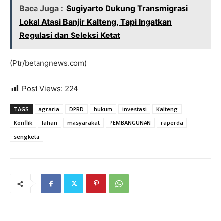
Baca Juga :
Sugiyarto Dukung Transmigrasi
Lokal Atasi Banjir Kalteng, Tapi Ingatkan
Regulasi dan Seleksi Ketat
(Ptr/betangnews.com)
Post Views:
224
TAGS
agraria
DPRD
hukum
investasi
Kalteng
Konflik
lahan
masyarakat
PEMBANGUNAN
raperda
sengketa