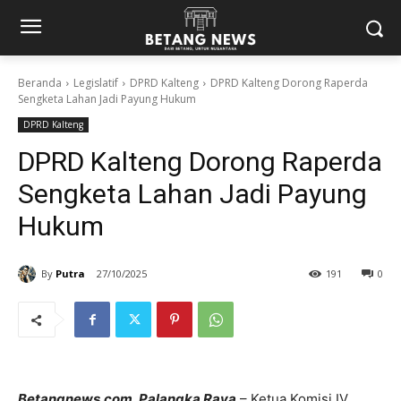
Beranda
Legislatif
DPRD Kalteng
DPRD Kalteng Dorong Raperda
Sengketa Lahan Jadi Payung Hukum
DPRD Kalteng
DPRD Kalteng Dorong Raperda
Sengketa Lahan Jadi Payung
Hukum
By
Putra
27/10/2025
191
0
Betangnews.com, Palangka Raya
– Ketua Komisi IV