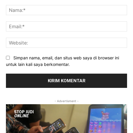
Komentar:
Na
Ema
Web
Simpan nama, email, dan situs web saya di browser ini
untuk lain kali saya berkomentar.
- Advertisment -