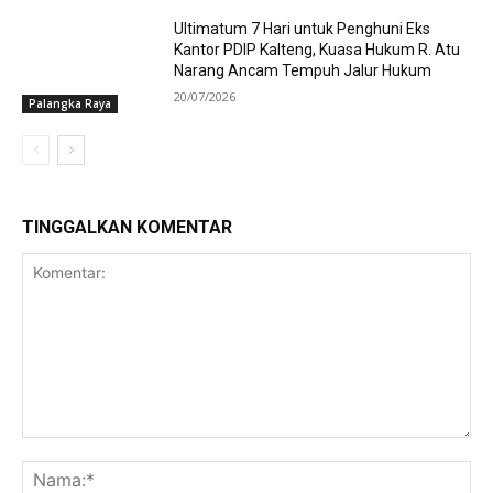
Ultimatum 7 Hari untuk Penghuni Eks
Kantor PDIP Kalteng, Kuasa Hukum R. Atu
Narang Ancam Tempuh Jalur Hukum
20/07/2026
Palangka Raya
TINGGALKAN KOMENTAR
Komentar:
Na