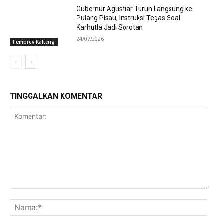
Gubernur Agustiar Turun Langsung ke
Pulang Pisau, Instruksi Tegas Soal
Karhutla Jadi Sorotan
24/07/2026
Pemprov Kalteng
TINGGALKAN KOMENTAR
Komentar:
Na