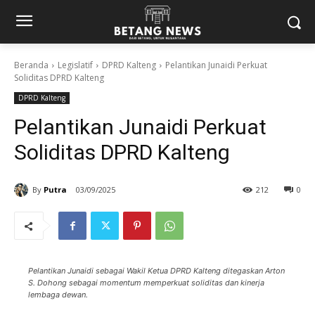
Beranda
Legislatif
DPRD Kalteng
Pelantikan Junaidi Perkuat
Soliditas DPRD Kalteng
DPRD Kalteng
Pelantikan Junaidi Perkuat
Soliditas DPRD Kalteng
By
Putra
03/09/2025
212
0
Pelantikan Junaidi sebagai Wakil Ketua DPRD Kalteng ditegaskan Arton
S. Dohong sebagai momentum memperkuat soliditas dan kinerja
lembaga dewan.