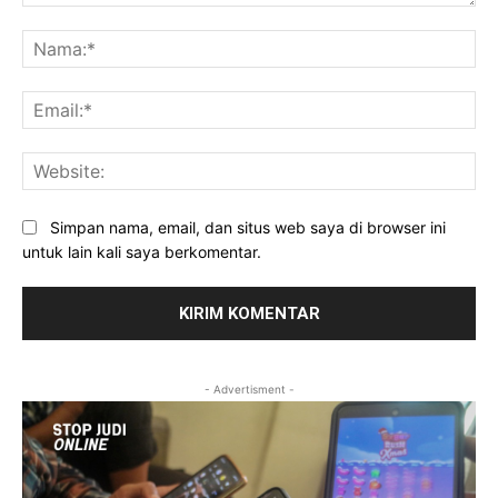
Komentar:
Na
Ema
Web
Simpan nama, email, dan situs web saya di browser ini
untuk lain kali saya berkomentar.
- Advertisment -