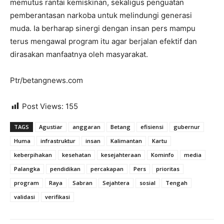
memutus rantai kemiskinan, sekaligus penguatan
pemberantasan narkoba untuk melindungi generasi
muda. Ia berharap sinergi dengan insan pers mampu
terus mengawal program itu agar berjalan efektif dan
dirasakan manfaatnya oleh masyarakat.
Ptr/betangnews.com
Post Views:
155
TAGS
Agustiar
anggaran
Betang
efisiensi
gubernur
Huma
infrastruktur
insan
Kalimantan
Kartu
keberpihakan
kesehatan
kesejahteraan
Kominfo
media
Palangka
pendidikan
percakapan
Pers
prioritas
program
Raya
Sabran
Sejahtera
sosial
Tengah
validasi
verifikasi