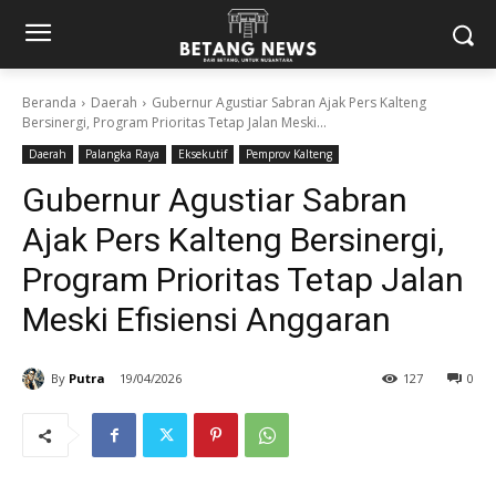
Beranda
Daerah
Gubernur Agustiar Sabran Ajak Pers Kalteng
Bersinergi, Program Prioritas Tetap Jalan Meski...
Daerah
Palangka Raya
Eksekutif
Pemprov Kalteng
Gubernur Agustiar Sabran
Ajak Pers Kalteng Bersinergi,
Program Prioritas Tetap Jalan
Meski Efisiensi Anggaran
By
Putra
19/04/2026
127
0