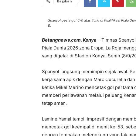
Bagikan
Spanyol pesta gol 6-0 atas Turki di Kualifikasi Piala D
E.
Betangnews.com, Konya
– Timnas Spanyol 
Piala Dunia 2026 zona Eropa. La Roja mengg
yang digelar di Stadion Konya, Senin (8/9/20
Spanyol langsung memimpin sejak awal. P
kerja sama apik dengan Marc Cucurella dan
ketika Mikel Merino mencetak gol pertama d
memberi perlawanan melalui peluang Kenan
tetap aman.
Lamine Yamal tampil impresif dengan memb
mencetak gol keempat di menit ke-53, sebe
dengan tembakan melengkung yang tak mamp