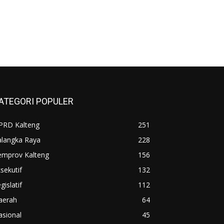
ATEGORI POPULER
PRD Kalteng
251
alangka Raya
228
emprov Kalteng
156
sekutif
132
gislatif
112
aerah
64
asional
45