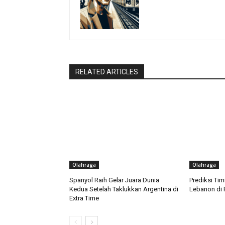
RELATED ARTICLES
Olahraga
Olahraga
Spanyol Raih Gelar Juara Dunia
Prediksi Ti
Kedua Setelah Taklukkan Argentina di
Lebanon di 
Extra Time