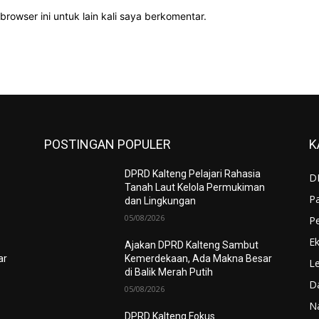
rowser ini untuk lain kali saya berkomentar.
POSTINGAN POPULER
K
DPRD Kalteng Pelajari Rahasia
D
n
Tanah Laut Kelola Permukiman
P
dan Lingkungan
05/08/2026
P
Ek
Ajakan DPRD Kalteng Sambut
ar
Kemerdekaan, Ada Makna Besar
Le
di Balik Merah Putih
D
05/08/2026
N
DPRD Kalteng Fokus