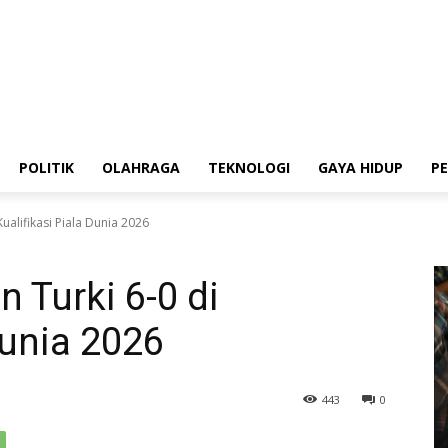
POLITIK
OLAHRAGA
TEKNOLOGI
GAYA HIDUP
P
ualifikasi Piala Dunia 2026
 Turki 6-0 di
Dunia 2026
443
0