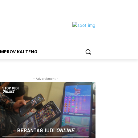
EMPROV KALTENG
- Advertisment -