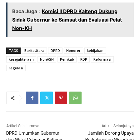
Baca Juga :
Komisi II DPRD Kalteng Dukung
Sidak Gubernur ke Samsat dan Evaluasi Pelat
Non-KH
TAGS
BaritoUtara
DPRD
Honorer
kebijakan
kesejahteraan
NonASN
Pemkab
RDP
Reformasi
regulasi
Artikel Sebelumnya
Artikel Selanjutnya
DPRD Umumkan Gubernur
Jamilah Dorong Upaya
dan Wakil Gubernur Kalteng
Berkelanjutan Wujudkan