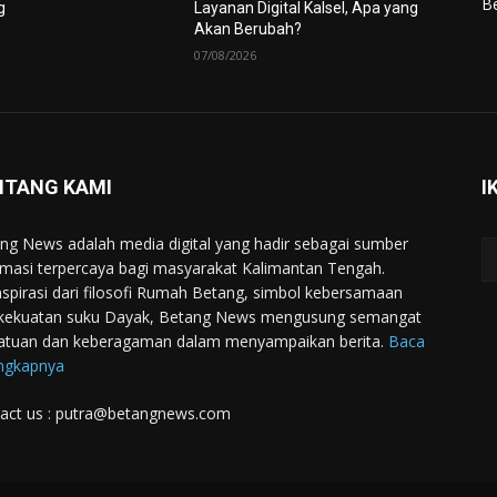
Be
g
Layanan Digital Kalsel, Apa yang
Akan Berubah?
07/08/2026
NTANG KAMI
I
ng News adalah media digital yang hadir sebagai sumber
rmasi terpercaya bagi masyarakat Kalimantan Tengah.
nspirasi dari filosofi Rumah Betang, simbol kebersamaan
kekuatan suku Dayak, Betang News mengusung semangat
atuan dan keberagaman dalam menyampaikan berita.
Baca
ngkapnya
act us : putra@betangnews.com