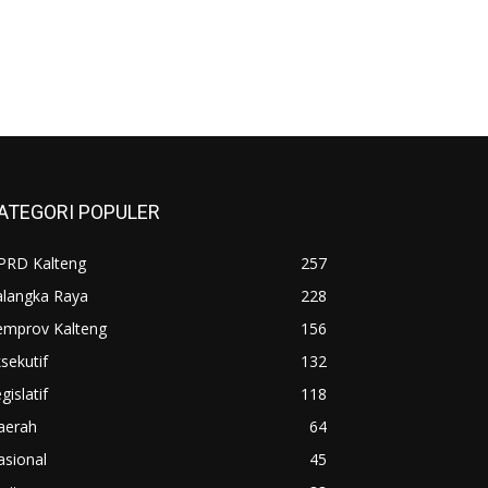
ATEGORI POPULER
PRD Kalteng
257
alangka Raya
228
emprov Kalteng
156
sekutif
132
gislatif
118
aerah
64
asional
45