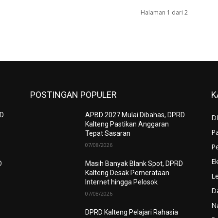
Halaman 1 dari 2
POSTINGAN POPULER
K
RD
APBD 2027 Mulai Dibahas, DPRD
D
Kalteng Pastikan Anggaran
P
Tepat Sasaran
07/08/2026
P
Ek
D
Masih Banyak Blank Spot, DPRD
Kalteng Desak Pemerataan
Le
Internet hingga Pelosok
D
07/08/2026
N
DPRD Kalteng Pelajari Rahasia